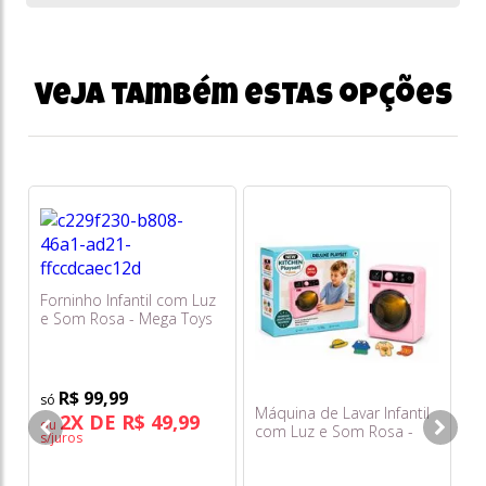
Veja também estas opções
Ca
Zp
Forninho Infantil com Luz
e Som Rosa - Mega Toys
o
s/
R$ 99,99
Máquina de Lavar Infantil
2X DE R$ 49,99
ou
com Luz e Som Rosa -
s/juros
Mega Toys