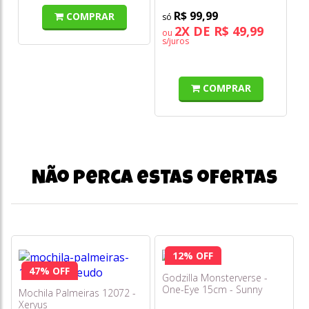
R$ 99,99
COMPRAR
2X DE R$ 49,99
ou
s/juros
COMPRAR
Não perca estas ofertas
12% OFF
47% OFF
Godzilla Monsterverse -
One-Eye 15cm - Sunny
Mochila Palmeiras 12072 -
Xeryus