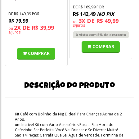
DE R$ 169,99 POR
R$ 142,49
NO PIX
DE R$ 149,99 POR
3X DE R$ 49,99
R$ 79,99
ou
s/juros
2X DE R$ 39,99
ou
s/juros
à vista com 5% de desconto
COMPRAR
COMPRAR
Descrição do produto
Kit Café com Bolinho da Nig É Ideal Para Crianças Acima de 2
Anos.
um Incrível Kit com Vário Acessórios Para a Sua Hora do
Cafezinho Ser Perfeita! Você Vai Brincar e Se Divertir Muito!
São 14 Peças: Garrafa Que Sai Água de Verdade, Forminha de