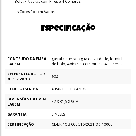
Bolo, 4 Xícaras com Pires e 4 Colheres.
as Cores Podem Variar.
Especificação
CONTEÚDO DA EMBA
garrafa que sai água de verdade, forminha
LAGEM
de bolo, 4 xícaras com pires e 4 colheres
REFERÊNCIA DO FOR
602
NEC. / PROD.
IDADE SUGERIDA
A PARTIR DE 2 ANOS
DIMENSÕES DA EMBA
42 X 31,5 X 9CM
LAGEM
GARANTIA
3 MESES
CERTIFICAÇÃO
CE-BRI/IQB 006 516/2021 OCP 0006