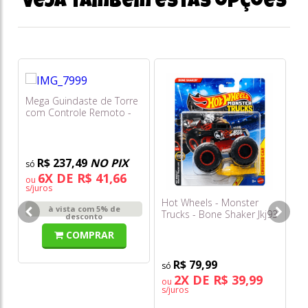
Veja também estas opções
Mega Guindaste de Torre
com Controle Remoto -
Fenix
R$ 237,49
NO PIX
6X DE R$ 41,66
ou
s/juros
Hot Wheels - Monster
Ho
à vista com 5% de
Trucks - Bone Shaker Jkj93
Tr
desconto
COMPRAR
R$ 79,99
2X DE R$ 39,99
ou
o
s/juros
s/