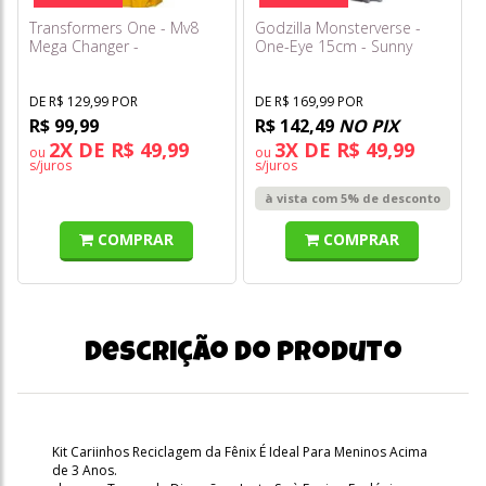
Transformers One - Mv8
Godzilla Monsterverse -
Mega Changer -
One-Eye 15cm - Sunny
Bumblebee B-127 F8700
DE R$ 129,99 POR
DE R$ 169,99 POR
R$ 99,99
R$ 142,49
NO PIX
2X DE R$ 49,99
3X DE R$ 49,99
ou
ou
s/juros
s/juros
à vista com 5% de desconto
COMPRAR
COMPRAR
Descrição do produto
Kit Cariinhos Reciclagem da Fênix É Ideal Para Meninos Acima
de 3 Anos.