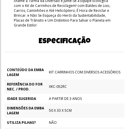
chame a Turma da Diversão e Junte-Se à Equipe Ecológica
com o Kit de Carrinhos de Reciclagem! com Baldes de Lixo,
Carros, Caminhões e Até Helicóptero, É Hora de Reciclar e
Brincar. e Não Se Esqueça do Herói da Sustentabilidade,
Placas de Trânsito e Um Distintivo Para Salvar o Planeta em
Grande Estilo!
Especificação
CONTEÚDO DA EMBA
KIT CARRINHOS COM DIVERSOS ACESSÓRIOS
LAGEM
REFERÊNCIA DO FOR
XKC-052RC
NEC. / PROD.
IDADE SUGERIDA
A PARTIR DE 3 ANOS
DIMENSÕES DA EMBA
50 X 33 X 5CM
LAGEM
UTILIZA PILHAS?
NÃO