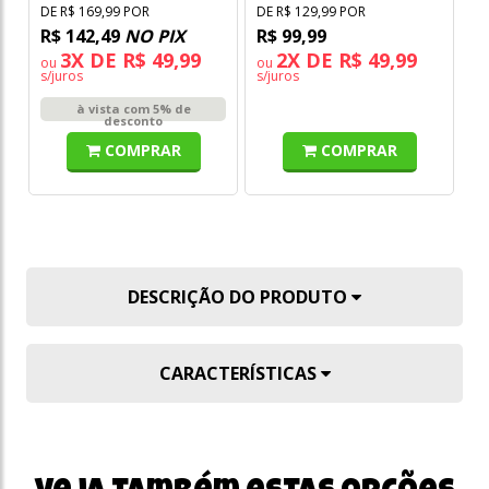
DE R$ 169,99 POR
DE R$ 129,99 POR
DE
R$ 142,49
NO PIX
R$ 99,99
R
3X DE R$ 49,99
2X DE R$ 49,99
ou
ou
s/juros
s/juros
à vista com 5% de
desconto
COMPRAR
COMPRAR
DESCRIÇÃO DO PRODUTO
CARACTERÍSTICAS