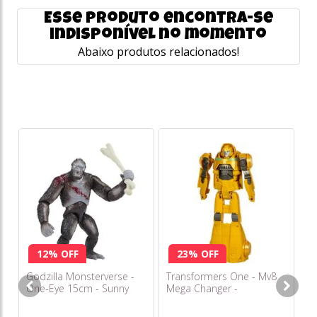
Esse produto encontra-se
indisponível no momento
Abaixo produtos relacionados!
12% OFF
23% OFF
Godzilla Monsterverse -
Transformers One - Mv8
Go
One-Eye 15cm - Sunny
Mega Changer -
Ma
Bumblebee B-127 F8700
S