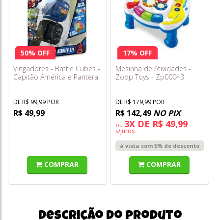
50% OFF
17% OFF
Vingadores - Battle Cubes -
Mesinha de Atividades -
Capitão América e Pantera
Zoop Toys - Zp00043
Negra - Estrela
DE R$ 99,99 POR
DE R$ 179,99 POR
R$ 49,99
R$ 142,49
NO PIX
3X DE R$ 49,99
ou
s/juros
à vista com 5% de desconto
COMPRAR
COMPRAR
Descrição do produto