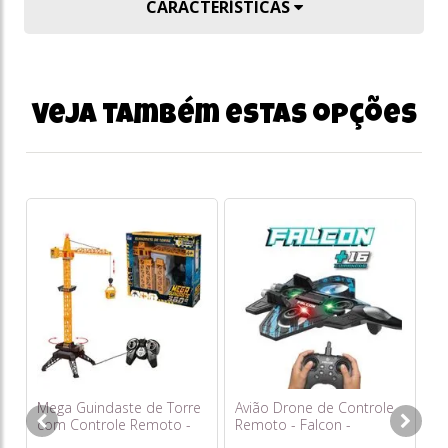
CARACTERÍSTICAS
Veja também estas opções
Ho
Pn
DE
R
o
s/
Mega Guindaste de Torre
Avião Drone de Controle
com Controle Remoto -
Remoto - Falcon -
Fenix
Polibrinq