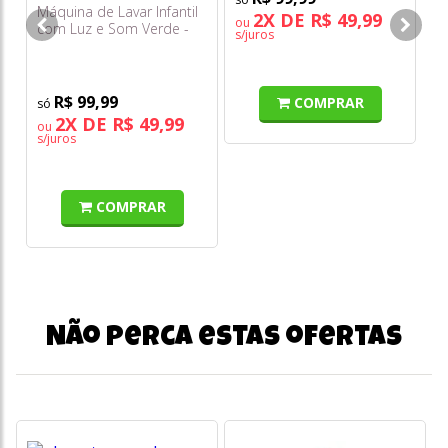
Máquina de Lavar Infantil
To
2X DE R$ 49,99
ou
com Luz e Som Verde -
Ch
s/juros
Mega Toys
To
R$ 99,99
COMPRAR
2X DE R$ 49,99
ou
o
s/juros
s/
COMPRAR
Não perca estas ofertas