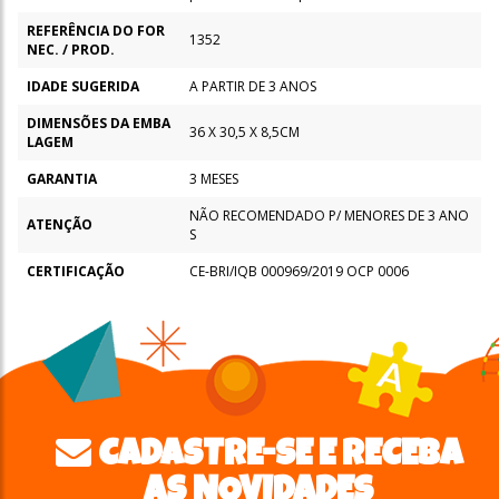
REFERÊNCIA DO FOR
1352
NEC. / PROD.
IDADE SUGERIDA
A PARTIR DE 3 ANOS
DIMENSÕES DA EMBA
36 X 30,5 X 8,5CM
LAGEM
GARANTIA
3 MESES
NÃO RECOMENDADO P/ MENORES DE 3 ANO
ATENÇÃO
S
CERTIFICAÇÃO
CE-BRI/IQB 000969/2019 OCP 0006
CADASTRE-SE E RECEBA
AS NOVIDADES