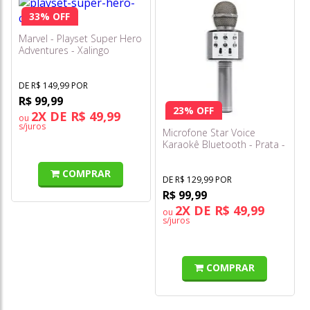
33% OFF
Marvel - Playset Super Hero
Adventures - Xalingo
DE R$ 149,99 POR
R$ 99,99
23% OFF
2X DE R$ 49,99
ou
s/juros
Microfone Star Voice
Karaokê Bluetooth - Prata -
Zoop Toys
COMPRAR
DE R$ 129,99 POR
R$ 99,99
2X DE R$ 49,99
ou
s/juros
COMPRAR