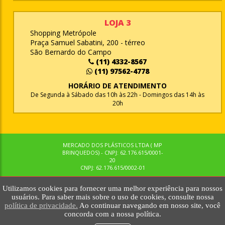
LOJA 3
Shopping Metrópole
Praça Samuel Sabatini, 200 - térreo
São Bernardo do Campo
(11) 4332-8567
(11) 97562-4778
HORÁRIO DE ATENDIMENTO
De Segunda à Sábado das 10h às 22h - Domingos das 14h às
20h
MERCADO DOS PLÁSTICOS LTDA ( MP
BRINQUEDOS) - CNPJ: 62.176.615/0001-
20
CNPJ: 62.176.615/0002-01
Utilizamos cookies para fornecer uma melhor experiência para nossos
© MPBRINQUEDOS. TODOS OS DIREITOS RESERVADOS. MKTNOW
usuários. Para saber mais sobre o uso de cookies, consulte nossa
política de privacidade.
Ao continuar navegando em nosso site, você
concorda com a nossa política.