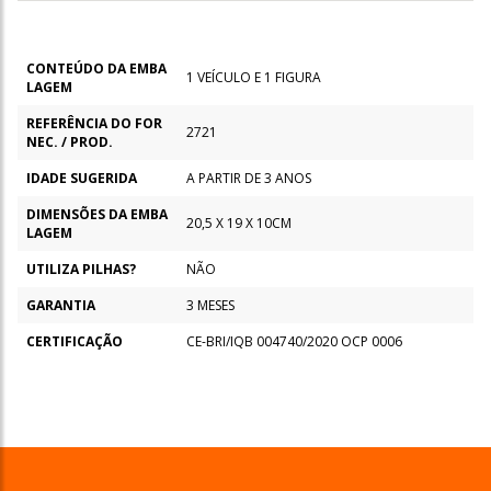
CONTEÚDO DA EMBA
1 VEÍCULO E 1 FIGURA
LAGEM
REFERÊNCIA DO FOR
2721
NEC. / PROD.
IDADE SUGERIDA
A PARTIR DE 3 ANOS
DIMENSÕES DA EMBA
20,5 X 19 X 10CM
LAGEM
UTILIZA PILHAS?
NÃO
GARANTIA
3 MESES
CERTIFICAÇÃO
CE-BRI/IQB 004740/2020 OCP 0006