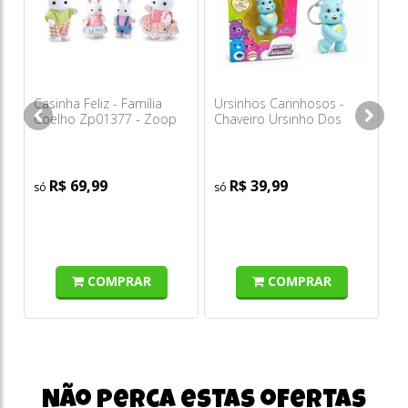
Casinha Feliz - Família
Ursinhos Carinhosos -
To
Coelho Zp01377 - Zoop
Chaveiro Ursinho Dos
Br
Toys
Desejos (azul com Asas)
To
5cm - Sunny
R$ 69,99
R$ 39,99
COMPRAR
COMPRAR
Não perca estas ofertas