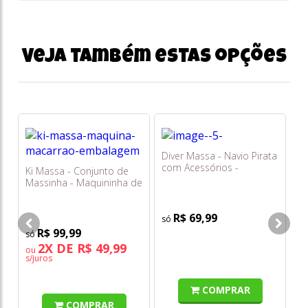
Veja também estas opções
Diver Massa - Navio Pirata
Ma
com Acessórios -
Ba
Ki Massa - Conjunto de
Divertoys
G1
Massinha - Maquininha de
Macarrão - Sunny
R$ 69,99
R$ 99,99
o
s/
2X DE R$ 49,99
ou
s/juros
COMPRAR
COMPRAR