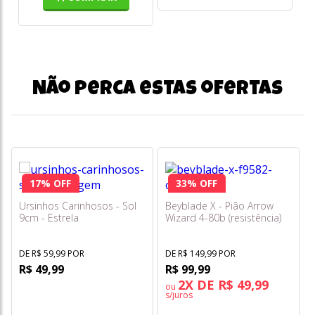
Não perca estas ofertas
17% OFF
33% OFF
Ursinhos Carinhosos - Sol
Beyblade X - Pião Arrow
9cm - Estrela
Wizard 4-80b (resistência)
F9582
DE R$ 59,99 POR
DE R$ 149,99 POR
R$ 49,99
R$ 99,99
2X DE R$ 49,99
ou
s/juros