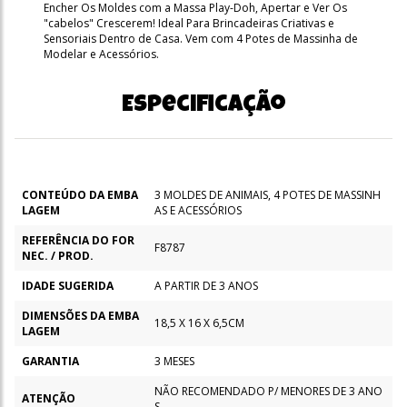
Encher Os Moldes com a Massa Play-Doh, Apertar e Ver Os
"cabelos" Crescerem! Ideal Para Brincadeiras Criativas e
Sensoriais Dentro de Casa. Vem com 4 Potes de Massinha de
Modelar e Acessórios.
Especificação
CONTEÚDO DA EMBA
3 MOLDES DE ANIMAIS, 4 POTES DE MASSINH
LAGEM
AS E ACESSÓRIOS
REFERÊNCIA DO FOR
F8787
NEC. / PROD.
IDADE SUGERIDA
A PARTIR DE 3 ANOS
DIMENSÕES DA EMBA
18,5 X 16 X 6,5CM
LAGEM
GARANTIA
3 MESES
NÃO RECOMENDADO P/ MENORES DE 3 ANO
ATENÇÃO
S