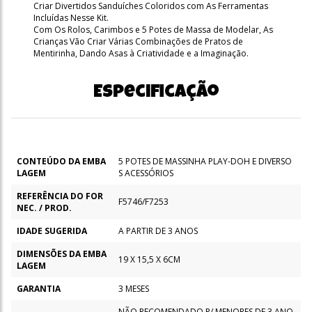
Criar Divertidos Sanduíches Coloridos com As Ferramentas
Incluídas Nesse Kit.
Com Os Rolos, Carimbos e 5 Potes de Massa de Modelar, As
Crianças Vão Criar Várias Combinações de Pratos de
Mentirinha, Dando Asas à Criatividade e a Imaginação.
Especificação
CONTEÚDO DA EMBA
5 POTES DE MASSINHA PLAY-DOH E DIVERSO
LAGEM
S ACESSÓRIOS
REFERÊNCIA DO FOR
F5746/F7253
NEC. / PROD.
IDADE SUGERIDA
A PARTIR DE 3 ANOS
DIMENSÕES DA EMBA
19 X 15,5 X 6CM
LAGEM
GARANTIA
3 MESES
NÃO RECOMENDADO P/ MENORES DE 3 ANO