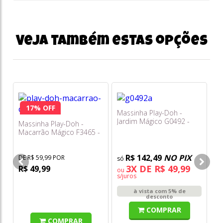
Veja também estas opções
17% OFF
Massinha Play-Doh -
Ma
Jardim Mágico G0492 -
Ba
Massinha Play-Doh -
Hasbro
G1
Macarrão Mágico F3465 -
Hasbro
R$ 142,49
NO PIX
DE R$ 59,99 POR
3X DE R$ 49,99
R$ 49,99
ou
o
s/juros
s/
à vista com 5% de
desconto
COMPRAR
COMPRAR