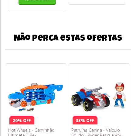
Não perca estas ofertas
20% OFF
33% OFF
Hot Wheels - Caminhão
Patrulha Canina - Veículo
Ultimate T-Rex
Sólido - Ryder Rescue Atv -