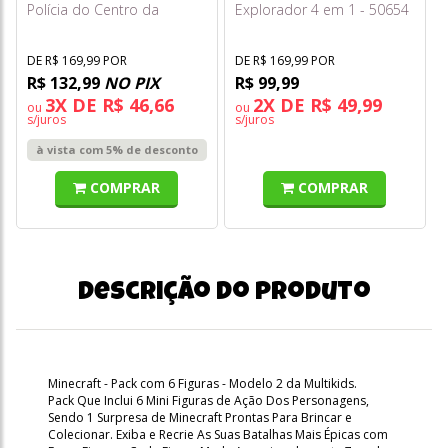
Polícia do Centro da
Explorador 4 em 1 - 50654
Cidade Jhl74
- Toyng
DE R$ 169,99 POR
DE R$ 169,99 POR
R$ 132,99
NO PIX
R$ 99,99
3X DE R$ 46,66
2X DE R$ 49,99
ou
ou
s/juros
s/juros
à vista com 5% de desconto
COMPRAR
COMPRAR
Descrição do produto
Minecraft - Pack com 6 Figuras - Modelo 2 da Multikids.
Pack Que Inclui 6 Mini Figuras de Ação Dos Personagens,
Sendo 1 Surpresa de Minecraft Prontas Para Brincar e
Colecionar. Exiba e Recrie As Suas Batalhas Mais Épicas com