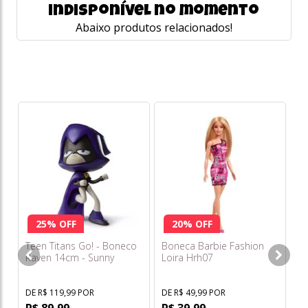
indisponível no momento
Abaixo produtos relacionados!
25% OFF
20% OFF
Teen Titans Go! - Boneco
Boneca Barbie Fashion
Pa
Raven 14cm - Sunny
Loira Hrh07
Fe
DE R$ 119,99 POR
DE R$ 49,99 POR
DE
R$ 89,99
R$ 39,99
R