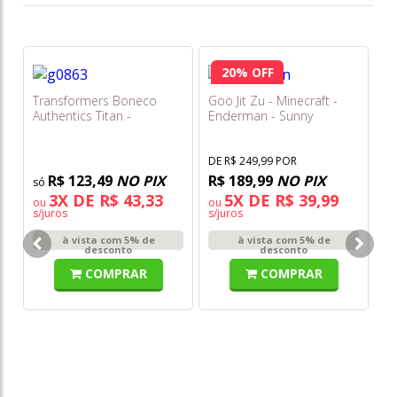
20% OFF
Transformers Boneco
Goo Jit Zu - Minecraft -
Authentics Titan -
Enderman - Sunny
Shockwave G0863
DE R$ 249,99 POR
R$ 123,49
NO PIX
R$ 189,99
NO PIX
3X DE R$ 43,33
5X DE R$ 39,99
ou
ou
s/juros
s/juros
Bo
à vista com 5% de
à vista com 5% de
Ma
desconto
desconto
F
COMPRAR
COMPRAR
DE
R