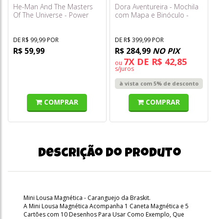
He-Man And The Masters
Dora Aventureira - Mochila
Of The Universe - Power
com Mapa e Binóculo -
Attack - Sorceress Hdr49
Sunny
DE R$ 99,99 POR
DE R$ 399,99 POR
R$ 59,99
R$ 284,99
NO PIX
7X DE R$ 42,85
ou
s/juros
à vista com 5% de desconto
COMPRAR
COMPRAR
Descrição do produto
Mini Lousa Magnética - Caranguejo da Braskit.
A Mini Lousa Magnética Acompanha 1 Caneta Magnética e 5
Cartões com 10 Desenhos Para Usar Como Exemplo, Que