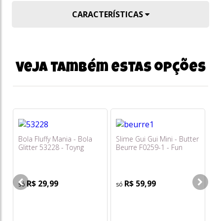
CARACTERÍSTICAS
Veja também estas opções
Bola Fluffy Mania - Bola
Slime Gui Gui Mini - Butter
Qu
Glitter 53228 - Toyng
Beurre F0259-1 - Fun
Pi
R$ 29,99
R$ 59,99