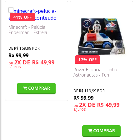
41% OFF
Minecraft - Pelúcia
Enderman - Estrela
DE R$ 169,99 POR
R$ 99,99
17% OFF
2X DE R$ 49,99
ou
s/juros
Rover Espacial - Linha
Astronautas - Fun
COMPRAR
DE R$ 119,99 POR
R$ 99,99
2X DE R$ 49,99
ou
s/juros
COMPRAR