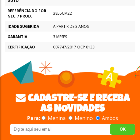
DUTO
REFERÊNCIA DO FOR
3855CM22
NEC. / PROD.
IDADE SUGERIDA
A PARTIR DE 3 ANOS
GARANTIA
3 MESES
CERTIFICAÇÃO
007747/2017 OCP 0133
CADASTRE-SE E RECEBA
AS NOVIDADES
Para:
Menina
Menino
Ambos
OK