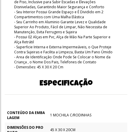
de Piso, Inclusive para Subir Escadas e Elevações
Disniveladas, Garantindo Maior Segurança e Conforto
- Seu Interior Possui Grande Espaço e É Dividido em 2
Compartimentos com Uma Malha Elástica
- Seu Carrinho em Aluminio Garante Levez e Qualidade
Superior Ao Produto, Fácil de Limpar, Não Necessita de
Manutenção, Evita Ferrugens e Sujeira
- Possui 02 Alças em Pvc, Alça de Mão Na Parte Superior e
Alça Retrátil
- Superficie Interna e Externa Impermeáveis, o Que Proteje
Contra Sujeiras e Facilita a Limpeza, Basta Um Pano Úmido
- Area de Identificação Onde Pode Se Colocar o Nome da
Criança , o Nome Dos Pais, Telefones de Contato
- Dimensões: 45 X 30 X 20 Cm
Especificação
CONTEÚDO DA EMBA
1 MOCHILA C/RODINHAS
LAGEM
DIMENSÕES DO PRO
45 X 30 X 20CM