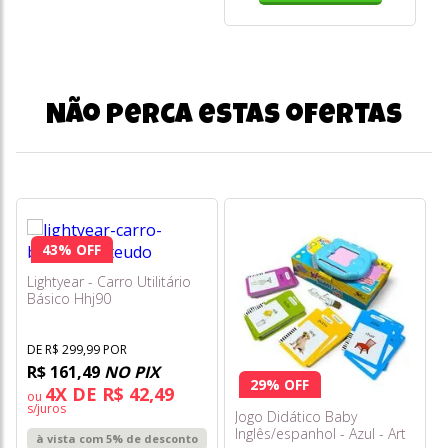
Não perca estas ofertas
43% OFF
Lightyear - Carro Utilitário
Básico Hhj90
DE R$ 299,99 POR
R$ 161,49
NO PIX
29% OFF
4X DE R$ 42,49
ou
s/juros
Jogo Didático Baby
Inglês/espanhol - Azul - Art
à vista com 5% de desconto