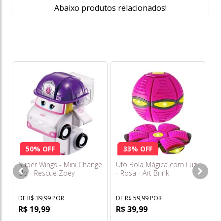
Abaixo produtos relacionados!
Pi
Li
DE
R
50% OFF
33% OFF
o
s/
Super Wings - Mini Change
Ufo Bola Mágica com Luz
Up - Rescue Zoey
- Rosa - Art Brink
DE R$ 39,99 POR
DE R$ 59,99 POR
R$ 19,99
R$ 39,99