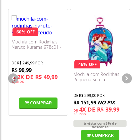
60% OFF
Mochila com Rodinhas
Ki
Naruto Kurama 978c01 -
& 
Pacific
Ca
DE R$ 249,99 POR
46% OFF
R$ 99,99
Mochila com Rodinhas
2X DE R$ 49,99
ou
o
Pequena Sereia
s/juros
s/
3855cm22 - Diplomata
DE R$ 299,00 POR
R$ 151,99
NO PIX
COMPRAR
4X DE R$ 39,99
ou
s/juros
à vista com 5% de
desconto
COMPRAR