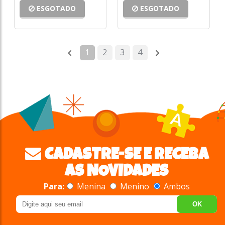
ESGOTADO
ESGOTADO
1
2
3
4
CADASTRE-SE E RECEBA
AS NOVIDADES
Para:
Menina
Menino
Ambos
OK