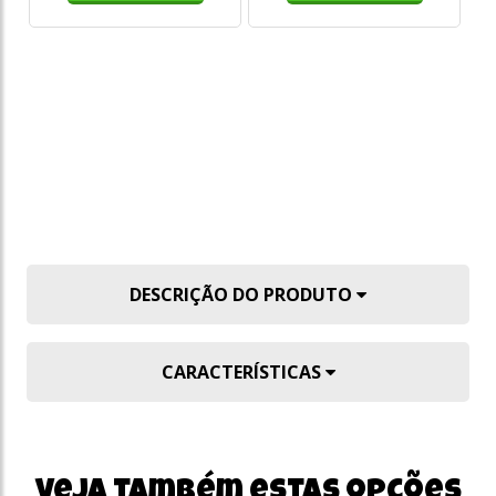
DE
R
o
s/
DESCRIÇÃO DO PRODUTO
CARACTERÍSTICAS
Veja também estas opções