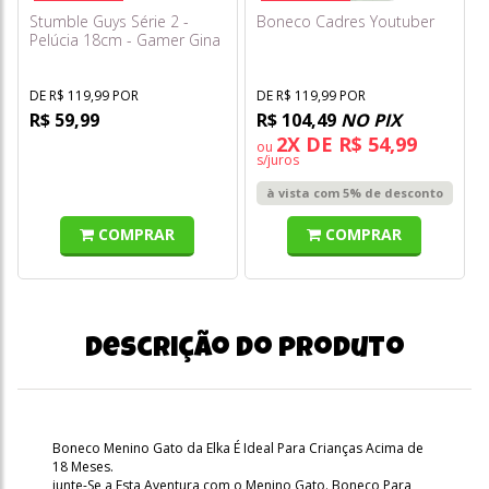
Stumble Guys Série 2 -
Boneco Cadres Youtuber
Pelúcia 18cm - Gamer Gina
- Multikids
DE R$ 119,99 POR
DE R$ 119,99 POR
R$ 59,99
R$ 104,49
NO PIX
2X DE R$ 54,99
ou
s/juros
à vista com 5% de desconto
COMPRAR
COMPRAR
Descrição do produto
Boneco Menino Gato da Elka É Ideal Para Crianças Acima de
18 Meses.
junte-Se a Esta Aventura com o Menino Gato. Boneco Para