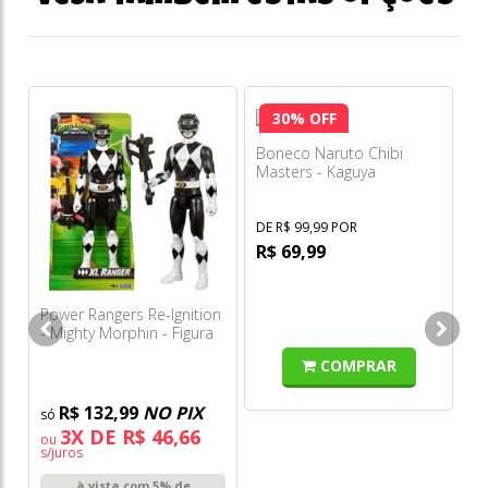
30% OFF
Boneco Naruto Chibi
Masters - Kaguya
Otsutsuki - Série 2 - Fun
Ur
Ch
DE R$ 99,99 POR
Ca
R$ 69,99
S
Power Rangers Re-Ignition
- Mighty Morphin - Figura
Xl - Preta - Sunny
COMPRAR
R$ 132,99
NO PIX
3X DE R$ 46,66
ou
s/juros
à vista com 5% de