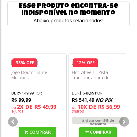
Esse produto encontra-se
indisponível no momento
Abaixo produtos relacionados!
33% OFF
12% OFF
Jogo Doutor Slime -
Hot Wheels - Pista
Multikids
Transportadora de
Dragão Jbm72
DE R$ 149,99 POR
DE R$ 649,99 POR
R$ 99,99
R$ 541,49
NO PIX
2X DE R$ 49,99
10X DE R$ 56,99
ou
ou
s/juros
s/juros
Ho
à vista com 5% de
Ul
desconto
Tr
COMPRAR
COMPRAR