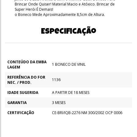
Brincar Onde Quiser! Material Macio e Atóxico. Brincar de
Super Herói É Demais!
o Boneco Mede Aproximadamente 8,5cm de Altura.
Especificação
CONTEÚDO DA EMBA
1 BONECO DE VINIL
LAGEM
REFERÊNCIA DO FOR
1136
NEC. / PROD.
IDADE SUGERIDA
A PARTIR DE 18 MESES
GARANTIA
3 MESES
CERTIFICAÇÃO
CE-BRI/IQB-2276 NM 300/2002 OCP 0006