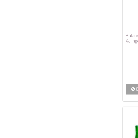
Balanç
Xaling