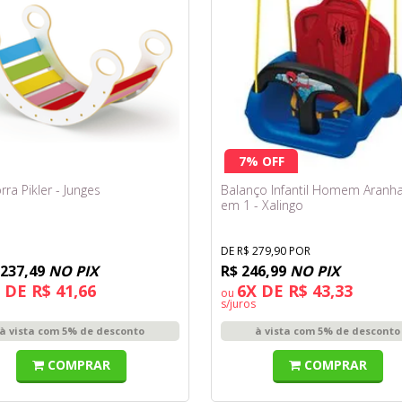
7% OFF
ra Pikler - Junges
Balanço Infantil Homem Aranha
em 1 - Xalingo
DE R$ 279,90 POR
 237,49
NO PIX
R$ 246,99
NO PIX
 DE R$ 41,66
6X DE R$ 43,33
ou
s/juros
à vista com 5% de desconto
à vista com 5% de desconto
COMPRAR
COMPRAR