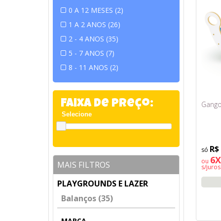
0 A 12 MESES (2)
1 A 2 ANOS (26)
2 - 4 ANOS (35)
5 - 7 ANOS (7)
8 - 11 ANOS (2)
Faixa de Preço:
Gangor
R$
6X
ou
MAIS FILTROS
s/juros
PLAYGROUNDS E LAZER
Balanços (35)
MARCA