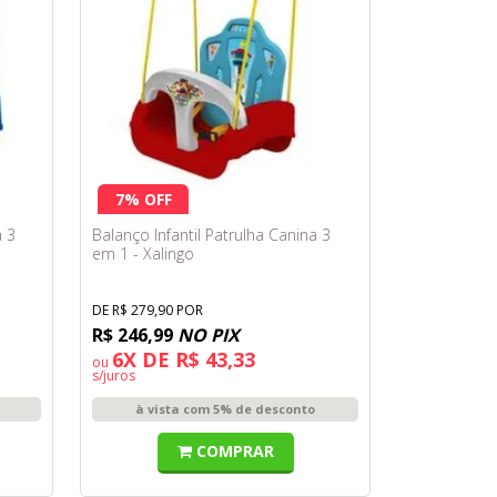
7% OFF
 3
Balanço Infantil Patrulha Canina 3
em 1 - Xalingo
DE R$ 279,90 POR
R$ 246,99
NO PIX
6X DE R$ 43,33
ou
s/juros
à vista com 5% de desconto
COMPRAR