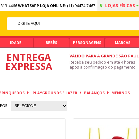
LOJAS FÍSICAS
3313-4466
WHATSAPP LOJA ONLINE:
(11) 94474-7467
5% OFF NO PIX
PIX ACIMA DE R$ 99,90
IDADE
BEBÊS
PERSONAGENS
MARCAS
ENTREGA
VÁLIDO PARA A GRANDE SÃO PAU
Receba seu pedido em até 4 horas
EXPRESSA
após a confirmação do pagamento!
BRINQUEDOS
PLAYGROUNDS E LAZER
BALANÇOS
MENINOS
POR: