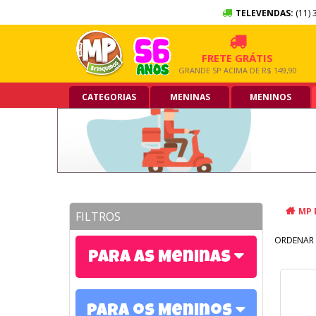
TELEVENDAS:
(11) 
10X SEM JUROS
FRETE GRÁTIS
NO CARTÃO DE CRÉDITO
GRANDE SP ACIMA DE R$ 149,90
CATEGORIAS
MENINAS
MENINOS
MP 
FILTROS
ORDENAR 
Para as Meninas
Para os Meninos