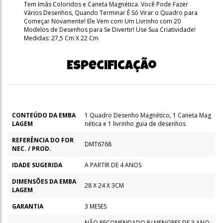
Tem Imãs Coloridos e Caneta Magnética. Você Pode Fazer
Vários Desenhos, Quando Terminar É Só Virar o Quadro para
Começar Novamente! Ele Vem com Um Livrinho com 20
Modelos de Desenhos para Se Divertir! Use Sua Criatividade!
Medidas: 27,5 Cm X 22 Cm
Especificação
CONTEÚDO DA EMBA
1 Quadro Desenho Magnético, 1 Caneta Mag
LAGEM
nética e 1 livrinho guia de desenhos
REFERÊNCIA DO FOR
DMT6768
NEC. / PROD.
IDADE SUGERIDA
A PARTIR DE 4 ANOS
DIMENSÕES DA EMBA
28 X 24 X 3CM
LAGEM
GARANTIA
3 MESES
NÃO RECOMENDADO P/ MENORES DE 3 ANO