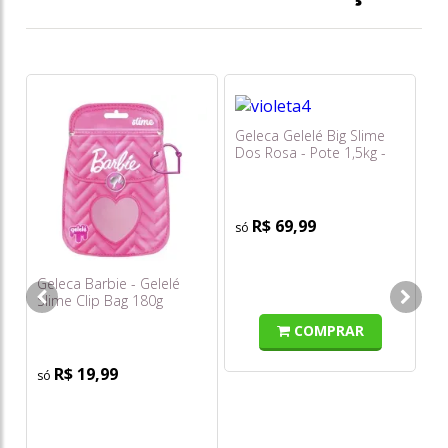
Geleca Gelelé Big Slime
Ca
Dos Rosa - Pote 1,5kg -
Ga
Violeta (katlen)
Bo
Po
R$ 69,99
o
s/
Geleca Barbie - Gelelé
Slime Clip Bag 180g
COMPRAR
R$ 19,99