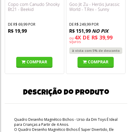
Copo com Canudo Shooky
Goo Jit Zu - Heróis Jurassic
Bt21 - Beekid
World - T.Rex - Sunny
DE R$ 69,99 POR
DE R$ 249,99 POR
R$ 19,99
R$ 151,99
NO PIX
4X DE R$ 39,99
ou
s/juros
à vista com 5% de desconto
COMPRAR
COMPRAR
Descrição do produto
Quadro Desenho Magnético Bichos - Urso da Dm Toys É Ideal
para Crianças a Partir de 4 Anos.
O Quadro Desenho Magnético Bichos É Super Divertido, Ele