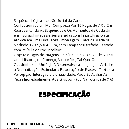
Sequência Lógica Inclusão Social da Carlu.
Confeccionada em Mdf Composta Por 16 Peças de 7 X 7 Cm
Representando As Sequências e Os Momentos de Cada Um
em Figuras, Pintadas e Serigrafadas com Tinta Ultravioleta
Atóxica em Uma Das Faces. Embalagem: Caixa de Madeira
Medindo 17 X 9,5 X 4,5 Cm, com Tampa Serigrafada. Lacrada
com Película de Pvc Encolhível.
Objetivo: Jogos de Imagens em Série com Objetivo de Narrar
Uma História, de Começo, Meio e Fim, Tal Qual Os
Quadrinhos de Um "gibi". Desenvolver a Linguagem Verbal e
a Dramatização; Estimular a Elaboração de Frases e Textos, a
Percepção, Interação e a Criatividade. Pode-Se Avaliar As
Peças Individualmente, Aos Grupos (4) ou Na Totalidade (16).
Especificação
CONTEÚDO DA EMBA
16 PEÇAS EM MDF
LAGEM