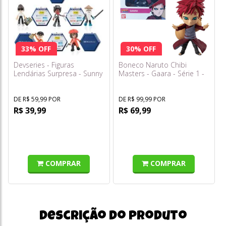
33% OFF
30% OFF
Devseries - Figuras
Boneco Naruto Chibi
Lendárias Surpresa - Sunny
Masters - Gaara - Série 1 -
Fun
DE R$ 59,99 POR
DE R$ 99,99 POR
R$ 39,99
R$ 69,99
COMPRAR
COMPRAR
Descrição do produto