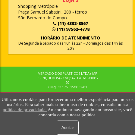
Shopping Metrópole
Praça Samuel Sabatini, 200 - térreo
São Bernardo do Campo
(11) 4332-8567
(11) 97562-4778
HORÁRIO DE ATENDIMENTO
De Segunda à Sábado das 10h às 22h - Domingos das 14h às
20h
MERCADO DOS PLÁSTICOS LTDA ( MP
BRINQUEDOS) - CNPJ: 62.176.615/0001-
20
CNPJ: 62.176.615/0002-01
Utilizamos cookies para fornecer uma melhor experiência para nossos
© MPBRINQUEDOS. TODOS OS DIREITOS RESERVADOS. MKTNOW
usuários. Para saber mais sobre o uso de cookies, consulte nossa
política de privacidade.
Ao continuar navegando em nosso site, você
concorda com a nossa política.
Aceitar