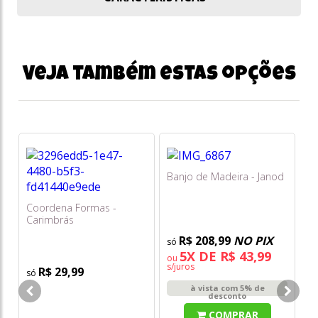
Veja também estas opções
Banjo de Madeira - Janod
Coordena Formas -
Carimbrás
R$ 208,99
NO PIX
5X DE R$ 43,99
ou
s/juros
R$ 29,99
Em
à vista com 5% de
desconto
COMPRAR