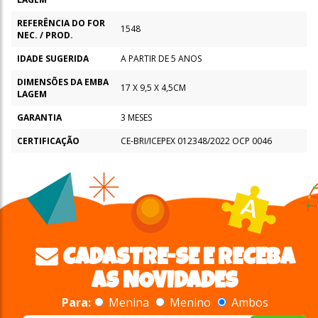
REFERÊNCIA DO FOR
1548
NEC. / PROD.
IDADE SUGERIDA
A PARTIR DE 5 ANOS
DIMENSÕES DA EMBA
17 X 9,5 X 4,5CM
LAGEM
GARANTIA
3 MESES
CERTIFICAÇÃO
CE-BRI/ICEPEX 012348/2022 OCP 0046
CADASTRE-SE E RECEBA
AS NOVIDADES
Para:
Menina
Menino
Ambos