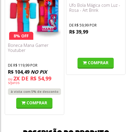
Ufo Bola Mágica com Luz -
Rosa - Art Brink
DE R$ 59,99 POR
R$ 39,99
8% OFF
Boneca Mana Gamer
Youtuber
COMPRAR
DE R$ 119,99 POR
R$ 104,49
NO PIX
2X DE R$ 54,99
ou
s/juros
à vista com 5% de desconto
COMPRAR