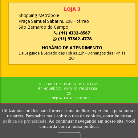
LOJA 3
Shopping Metrópole
Praça Samuel Sabatini, 200 - térreo
São Bernardo do Campo
(11) 4332-8567
(11) 97562-4778
HORÁRIO DE ATENDIMENTO
De Segunda à Sábado das 10h às 22h - Domingos das 14h às
20h
MERCADO DOS PLÁSTICOS LTDA ( MP
BRINQUEDOS) - CNPJ: 62.176.615/0001-
20
CNPJ: 62.176.615/0002-01
Utilizamos cookies para fornecer uma melhor experiência para nossos
© MPBRINQUEDOS. TODOS OS DIREITOS RESERVADOS. MKTNOW
usuários. Para saber mais sobre o uso de cookies, consulte nossa
política de privacidade.
Ao continuar navegando em nosso site, você
concorda com a nossa política.