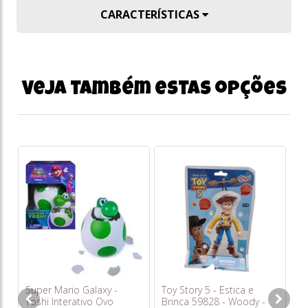
CARACTERÍSTICAS
Veja também estas opções
Ur
Ch
Ca
S
Super Mario Galaxy -
Toy Story 5 - Estica e
Yoshi Interativo Ovo
Brinca 59828 - Woody -