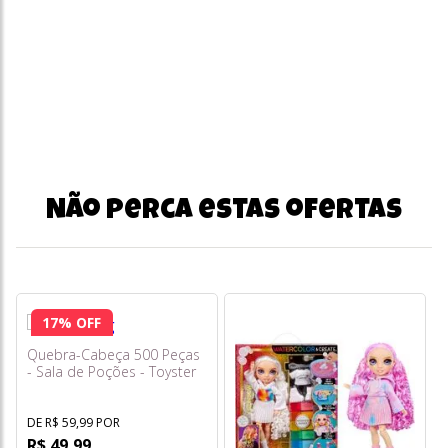
Não perca estas ofertas
17% OFF
Quebra-Cabeça 500 Peças
- Sala de Poções - Toyster
DE R$ 59,99 POR
R$ 49,99