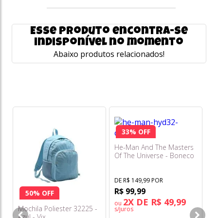
Esse produto encontra-se
indisponível no momento
Abaixo produtos relacionados!
33% OFF
He-Man And The Masters
Of The Universe - Boneco
Stratos Hyd32
DE R$ 149,99 POR
R$ 99,99
50% OFF
2X DE R$ 49,99
ou
Mochila Poliester 32225 -
La
s/juros
Azul - Vix
11