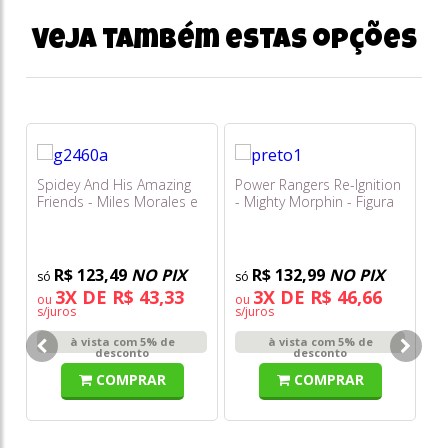
Veja também estas opções
Spidey And His Amazing
Power Rangers Re-Ignition
B
Friends - Miles Morales e
- Mighty Morphin - Figura
Me
Aracno Triciclo G2460
Xl - Preta - Sunny
S
G1
R$ 123,49
NO PIX
R$ 132,99
NO PIX
3X DE R$ 43,33
3X DE R$ 46,66
ou
ou
o
s/juros
s/juros
s/
à vista com 5% de
à vista com 5% de
desconto
desconto
COMPRAR
COMPRAR