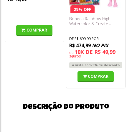
29% OFF
Boneca Rainbow High
Watercolor & Create -
Purple Eyes (olhos Roxos)
COMPRAR
DE R$ 699,99 POR
R$ 474,99
NO PIX
10X DE R$ 49,99
ou
s/juros
à vista com 5% de desconto
COMPRAR
Descrição do produto