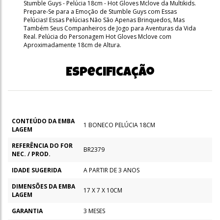
Stumble Guys - Pelúcia 18cm - Hot Gloves Mclove da Multikids.
Prepare-Se para a Emoção de Stumble Guys com Essas
Pelúcias! Essas Pelúcias Não São Apenas Brinquedos, Mas
Também Seus Companheiros de Jogo para Aventuras da Vida
Real. Pelúcia do Personagem Hot Gloves Mclove com
Aproximadamente 18cm de Altura.
Especificação
CONTEÚDO DA EMBA
1 BONECO PELÚCIA 18CM
LAGEM
REFERÊNCIA DO FOR
BR2379
NEC. / PROD.
IDADE SUGERIDA
A PARTIR DE 3 ANOS
DIMENSÕES DA EMBA
17 X 7 X 10CM
LAGEM
GARANTIA
3 MESES