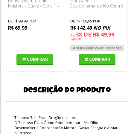
Boneco Naruto Chibi
Hot Wheels -
Masters - Gaara - Série 1 -
Estacionamento No Centro
Fun
da Cidade Hdr28
DE R$ 99,99 POR
DE R$ 169,99 POR
R$ 69,99
R$ 142,49
NO PIX
3X DE R$ 49,99
ou
s/juros
à vista com 5% de desconto
COMPRAR
COMPRAR
Descrição do produto
Teimoso 3d Inflável Dragão da Intex.
O Teimoso É Um Ótimo Brinquedo para Seu Filho
Desenvolver a Coordenação Motora, Gastar Energia e Aliviar
o Estresse.