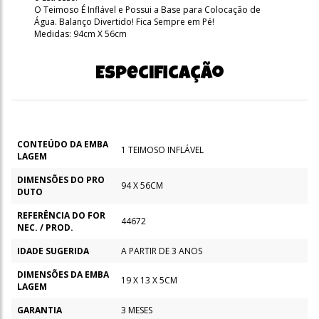
O Teimoso É Inflável e Possui a Base para Colocação de
Água. Balanço Divertido! Fica Sempre em Pé!
Medidas: 94cm X 56cm
Especificação
CONTEÚDO DA EMBA
1 TEIMOSO INFLÁVEL
LAGEM
DIMENSÕES DO PRO
94 X 56CM
DUTO
REFERÊNCIA DO FOR
44672
NEC. / PROD.
IDADE SUGERIDA
A PARTIR DE 3 ANOS
DIMENSÕES DA EMBA
19 X 13 X 5CM
LAGEM
GARANTIA
3 MESES