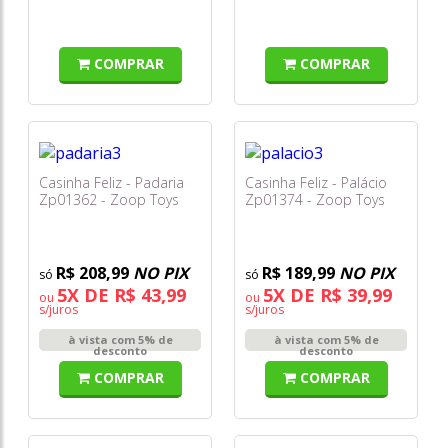
COMPRAR
COMPRAR
Casinha Feliz - Padaria
Casinha Feliz - Palácio
Zp01362 - Zoop Toys
Zp01374 - Zoop Toys
R$ 208,99
NO PIX
R$ 189,99
NO PIX
5X DE R$ 43,99
5X DE R$ 39,99
ou
ou
s/juros
s/juros
à vista com 5% de
à vista com 5% de
desconto
desconto
COMPRAR
COMPRAR