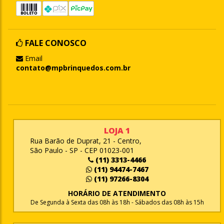
FALE CONOSCO
Email
contato@mpbrinquedos.com.br
LOJA 1
Rua Barão de Duprat, 21 - Centro,
São Paulo - SP - CEP 01023-001
(11) 3313-4466
(11) 94474-7467
(11) 97266-8304
HORÁRIO DE ATENDIMENTO
De Segunda à Sexta das 08h às 18h - Sábados das 08h às 15h