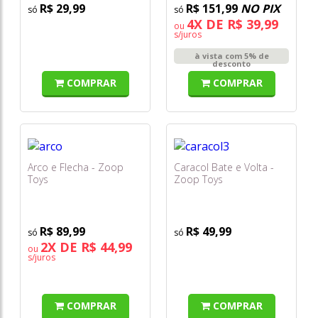
R$ 29,99
R$ 151,99
NO PIX
4X DE R$ 39,99
ou
s/juros
à vista com 5% de
desconto
COMPRAR
COMPRAR
Arco e Flecha - Zoop
Caracol Bate e Volta -
Toys
Zoop Toys
R$ 89,99
R$ 49,99
2X DE R$ 44,99
ou
s/juros
COMPRAR
COMPRAR