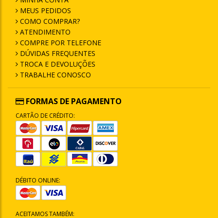
MEUS PEDIDOS
COMO COMPRAR?
ATENDIMENTO
COMPRE POR TELEFONE
DÚVIDAS FREQUENTES
TROCA E DEVOLUÇÕES
TRABALHE CONOSCO
FORMAS DE PAGAMENTO
CARTÃO DE CRÉDITO:
DÉBITO ONLINE:
ACEITAMOS TAMBÉM: