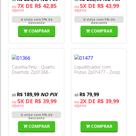
7X DE R$ 42,85
5X DE R$ 43,99
ou
ou
s/juros
s/juros
à vista com 5% de
à vista com 5% de
desconto
desconto
COMPRAR
COMPRAR
Casinha Feliz - Quarto
Liquidificador com
Divertido Zp01366 -
Frutas Zp01477 - Zoop
Zoop Toys
Toys
R$ 189,99
NO PIX
R$ 79,99
5X DE R$ 39,99
2X DE R$ 39,99
ou
ou
s/juros
s/juros
à vista com 5% de
desconto
COMPRAR
COMPRAR