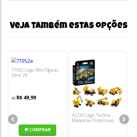
Veja também estas opções
71052 Lego Mini Figuras
42
Série 29
Fl
R$ 49,99
o
s/
42233 Lego Technic -
Máquinas Poderosas
COMPRAR