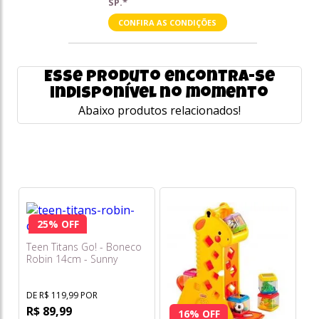
SP.*
CONFIRA AS CONDIÇÕES
Esse produto encontra-se
indisponível no momento
Abaixo produtos relacionados!
25% OFF
Teen Titans Go! - Boneco
Robin 14cm - Sunny
DE R$ 119,99 POR
R$ 89,99
16% OFF