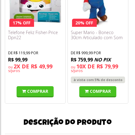
17% OFF
20% OFF
Telefone Feliz Fisher-Price
Super Mario - Boneco
Dpn22
30cm Articulado com Som
- Candide
DE R$ 119,99 POR
DE R$ 999,99 POR
R$ 99,99
R$ 759,99
NO PIX
2X DE R$ 49,99
10X DE R$ 79,99
ou
ou
s/juros
s/juros
à vista com 5% de desconto
COMPRAR
COMPRAR
Descrição do produto