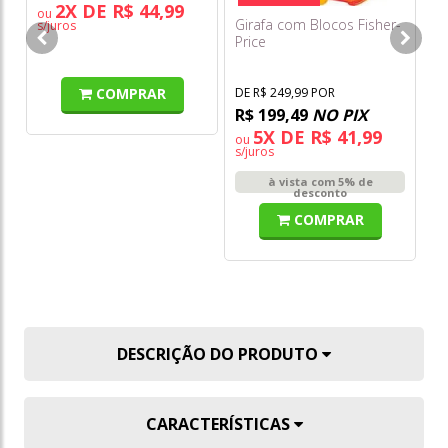
2X DE R$ 44,99
ou
Girafa com Blocos Fisher-
Ho
s/juros
Price
Di
COMPRAR
DE R$ 249,99 POR
DE
R$ 199,49
NO PIX
R
5X DE R$ 41,99
ou
o
s/juros
s/
à vista com 5% de
desconto
COMPRAR
DESCRIÇÃO DO PRODUTO
CARACTERÍSTICAS