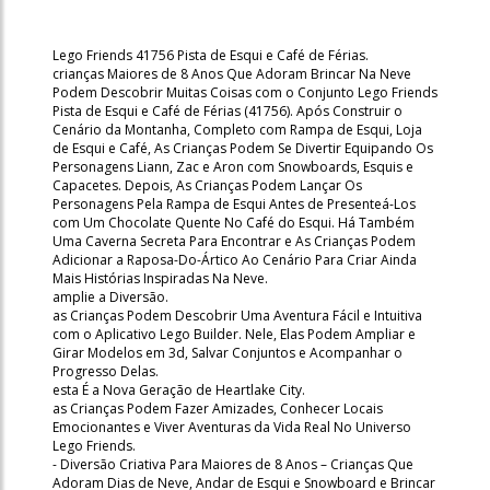
Lego Friends 41756 Pista de Esqui e Café de Férias.
crianças Maiores de 8 Anos Que Adoram Brincar Na Neve
Podem Descobrir Muitas Coisas com o Conjunto Lego Friends
Pista de Esqui e Café de Férias (41756). Após Construir o
Cenário da Montanha, Completo com Rampa de Esqui, Loja
de Esqui e Café, As Crianças Podem Se Divertir Equipando Os
Personagens Liann, Zac e Aron com Snowboards, Esquis e
Capacetes. Depois, As Crianças Podem Lançar Os
Personagens Pela Rampa de Esqui Antes de Presenteá-Los
com Um Chocolate Quente No Café do Esqui. Há Também
Uma Caverna Secreta Para Encontrar e As Crianças Podem
Adicionar a Raposa-Do-Ártico Ao Cenário Para Criar Ainda
Mais Histórias Inspiradas Na Neve.
amplie a Diversão.
as Crianças Podem Descobrir Uma Aventura Fácil e Intuitiva
com o Aplicativo Lego Builder. Nele, Elas Podem Ampliar e
Girar Modelos em 3d, Salvar Conjuntos e Acompanhar o
Progresso Delas.
esta É a Nova Geração de Heartlake City.
as Crianças Podem Fazer Amizades, Conhecer Locais
Emocionantes e Viver Aventuras da Vida Real No Universo
Lego Friends.
- Diversão Criativa Para Maiores de 8 Anos – Crianças Que
Adoram Dias de Neve, Andar de Esqui e Snowboard e Brincar