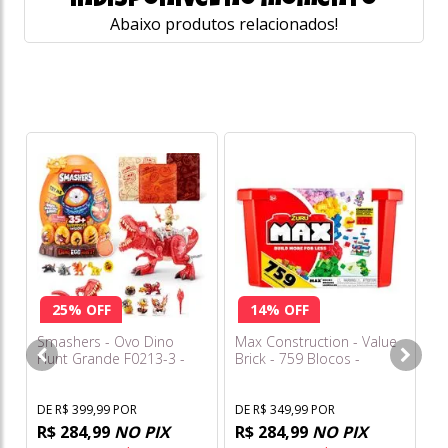
indisponível no momento
Abaixo produtos relacionados!
Ma
de
co
5 
DE
R
o
25% OFF
14% OFF
s/
Smashers - Ovo Dino
Max Construction - Value
Hunt Grande F0213-3 -
Brick - 759 Blocos -
Série 1 - Fun
Candide
DE R$ 399,99 POR
DE R$ 349,99 POR
R$ 284,99
NO PIX
R$ 284,99
NO PIX