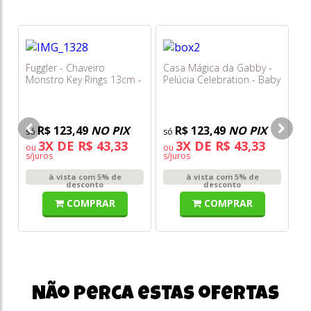
Fuggler - Chaveiro
Casa Mágica da Gabby -
Be
Monstro Key Rings 13cm -
Pelúcia Celebration - Baby
D
Scarescome Square Bear
Box Cat - Sunny
(cinza)
R$ 123,49
NO PIX
R$ 123,49
NO PIX
3X DE R$ 43,33
3X DE R$ 43,33
ou
ou
o
s/juros
s/juros
s/
à vista com 5% de
à vista com 5% de
desconto
desconto
COMPRAR
COMPRAR
Não perca estas ofertas