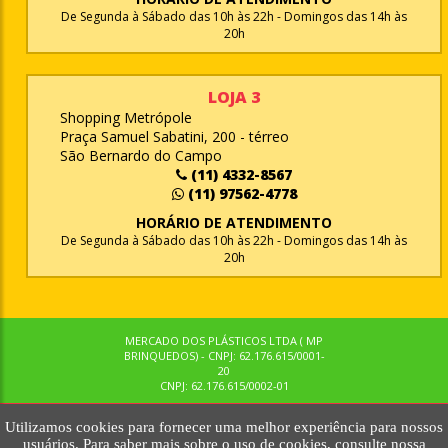
De Segunda à Sábado das 10h às 22h - Domingos das 14h às
20h
LOJA 3
Shopping Metrópole
Praça Samuel Sabatini, 200 - térreo
São Bernardo do Campo
(11) 4332-8567
(11) 97562-4778
HORÁRIO DE ATENDIMENTO
De Segunda à Sábado das 10h às 22h - Domingos das 14h às
20h
MERCADO DOS PLÁSTICOS LTDA ( MP
BRINQUEDOS) - CNPJ: 62.176.615/0001-
20
CNPJ: 62.176.615/0002-01
Utilizamos cookies para fornecer uma melhor experiência para nossos
© MPBRINQUEDOS. TODOS OS DIREITOS RESERVADOS. MKTNOW
usuários. Para saber mais sobre o uso de cookies, consulte nossa