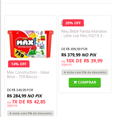
20% OFF
Meu Bebê Panda Interativo
- Little Live Pets F0219-3 -
Fun
DE R$ 499,99 POR
R$ 379,99
NO PIX
10X DE R$ 39,99
ou
14% OFF
s/juros
Max Construction - Value
à vista com 5% de desconto
Brick - 759 Blocos -
Candide
COMPRAR
DE R$ 349,99 POR
R$ 284,99
NO PIX
7X DE R$ 42,85
ou
s/juros
à vista com 5% de desconto