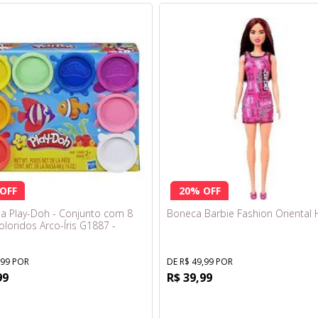
OFF
20% OFF
a Play-Doh - Conjunto com 8
Boneca Barbie Fashion Oriental 
oloridos Arco-Íris G1887 -
,99 POR
DE R$ 49,99 POR
99
R$ 39,99