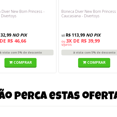
 Diver New Born Princess -
Boneca Diver New Born Princess 
 Divertoys
Caucasiana - Divertoys
132,99
NO PIX
R$ 113,99
NO PIX
DE R$ 46,66
3X DE R$ 39,99
ou
s/juros
à vista com 5% de desconto
à vista com 5% de desconto
COMPRAR
COMPRAR
ão perca estas ofert