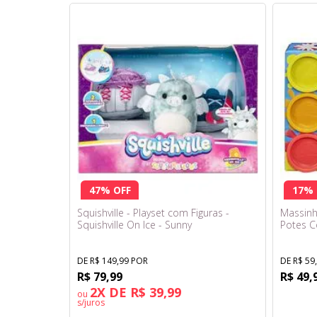
47% OFF
17% 
Squishville - Playset com Figuras -
Massinh
Squishville On Ice - Sunny
Potes C
Hasbro
DE R$ 149,99 POR
DE R$ 59
R$ 79,99
R$ 49,
2X DE R$ 39,99
ou
s/juros