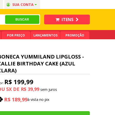
SUA CONTA
ITENS
POR PREÇO
LANÇAMENTOS
PROMOÇÃO
BONECA YUMMILAND LIPGLOSS -
CALLIE BIRTHDAY CAKE (AZUL
CLARA)
R$ 199,99
or:
OU
5
X
DE
R$ 39,99
R$ 189,99
à vista no pix