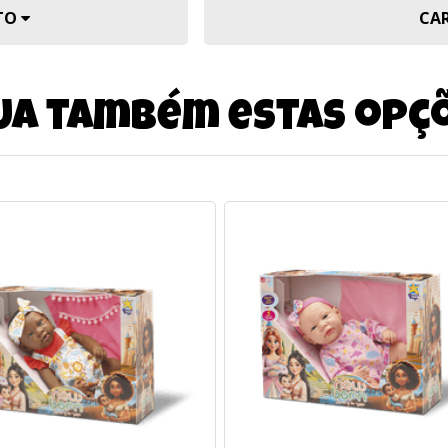
UTO
CA
ja também estas opç