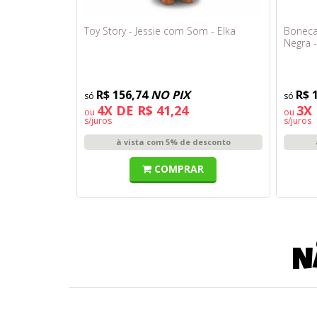
Toy Story - Jessie com Som - Elka
Boneca
Negra -
R$ 156,74
NO PIX
R$ 
4X DE R$ 41,24
3X 
ou
ou
s/juros
s/juros
à vista com 5% de desconto
COMPRAR
N