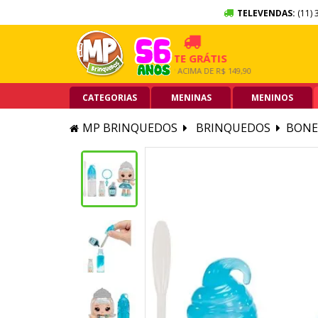
TELEVENDAS:
(11) 
SEM JUROS
FRETE GRÁTIS
5% OF
ÃO DE CRÉDITO
GRANDE SP ACIMA DE R$ 149,90
PIX ACIM
CATEGORIAS
MENINAS
MENINOS
MP BRINQUEDOS
BRINQUEDOS
BONE