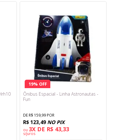
19% OFF
Hrh10
Ônibus Espacial - Linha Astronautas -
Fun
DE R$ 159,99 POR
R$ 123,49
NO PIX
3X DE R$ 43,33
ou
s/juros