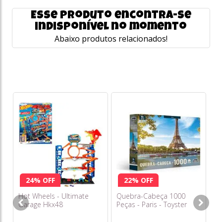
Esse produto encontra-se
indisponível no momento
Abaixo produtos relacionados!
24% OFF
22% OFF
Hot Wheels - Ultimate
Quebra-Cabeça 1000
Ma
Garage Hkx48
Peças - Paris - Toyster
In
F6