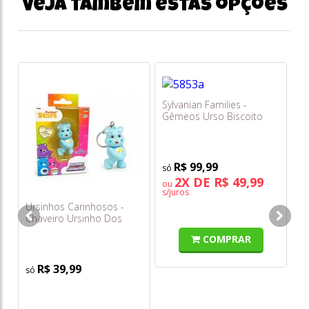
Veja também estas opções
Sylvanian Families -
Gêmeos Urso Biscoito
R$ 99,99
2X DE R$ 49,99
ou
s/juros
Ursinhos Carinhosos -
Ur
Chaveiro Ursinho Dos
Ch
Desejos (azul com Asas)
Am
COMPRAR
5cm - Sunny
- 
R$ 39,99