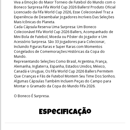
Viva a Emoção do Maior Torneio de Futebol do Mundo com o
Boneco Surpresa Fifa World Cup 2026 Ballers! Produto Oficial
Licenciado da Fifa World Cup 2026, Esse Colecionável Traz a
Experiência de Desembalar Jogadores Incríveis Das Seleções
Mais Icônicas do Planeta.
Cada Cápsula Reserva Uma Surpresa: Um Boneco
Colecionável Fifa World Cup 2026 Ballers, Acompanhado de
Mini Bola de Futebol, Moeda ou Pôster do Jogador e Um
Acessório Surpresa. São 33 Jogadores para Colecionar,
Incluindo Figuras Raras e Super Raras com Momentos
Congelados de Comemorações Históricas da Copa do
Mundo.
Representando Seleções Como Brasil, Argentina, França,
Alemanha, Inglaterra, Espanha, Estados Unidos, México,
Canadá e Uruguai, Os Fifa World Cup 2026 Ballers Permitem
Que Crianças e Fãs de Futebol Montem Seu Time Dos Sonhos.
Algumas Cápsulas Também Incluem Peças do Campo para
Montar o Gramado da Copa do Mundo Fifa 2026.
O Boneco É Surpresa.
Especificação