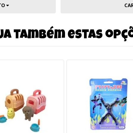
UTO
CA
ja também estas opç