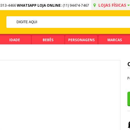
LOJAS FÍSICAS
3313-4466
WHATSAPP LOJA ONLINE:
(11) 94474-7467
OFF NO PIX
IMA DE R$ 99,90
IDADE
BEBÊS
PERSONAGENS
MARCAS
P