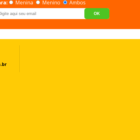
ra:
Menina
Menino
Ambos
OK
.br