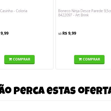
Casinha - Coloria
Boneco Ninja Desce Parede 9,5
8422097 - Art Brink
19,99
R$ 9,99
COMPRAR
COMPRAR
ão perca estas ofert