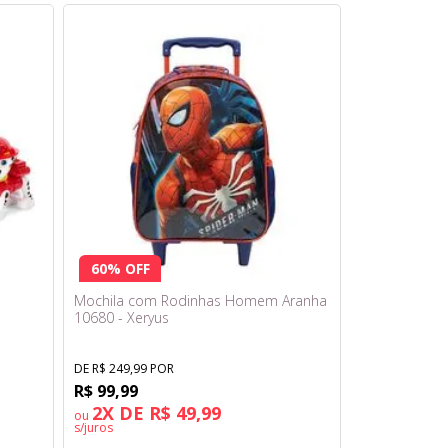
60% OFF
-
Mochila com Rodinhas Homem Aranha
10680 - Xeryus
DE R$ 249,99 POR
R$ 99,99
2X DE R$ 49,99
ou
s/juros