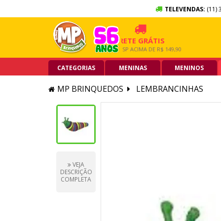
TELEVENDAS:
(11) 
X SEM JUROS
FRETE GRÁTIS
5% 
ARTÃO DE CRÉDITO
GRANDE SP ACIMA DE R$ 149,90
PIX AC
CATEGORIAS
MENINAS
MENINOS
MP BRINQUEDOS
LEMBRANCINHAS
VEJA
DESCRIÇÃO
COMPLETA