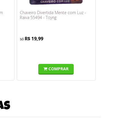
cm
Chaveiro Divertida Mente com Luz -
Raiva 55494 - Toyng
R$ 19,99
COMPRAR
as