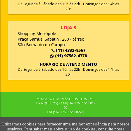
De Segunda à Sábado das 10h às 22h - Domingos das 14h às
20h
LOJA 3
Shopping Metrópole
Praça Samuel Sabatini, 200 - térreo
São Bernardo do Campo
(11) 4332-8567
(11) 97562-4778
HORÁRIO DE ATENDIMENTO
De Segunda à Sábado das 10h às 22h - Domingos das 14h às
20h
MERCADO DOS PLÁSTICOS LTDA ( MP
BRINQUEDOS) - CNPJ: 62.176.615/0001-
20
CNPJ: 62.176.615/0002-01
Utilizamos cookies para fornecer uma melhor experiência para nossos
© MPBRINQUEDOS. TODOS OS DIREITOS RESERVADOS. MKTNOW
usuários. Para saber mais sobre o uso de cookies, consulte nossa