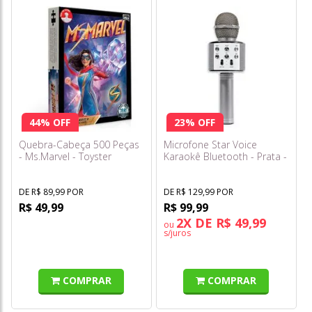
44% OFF
23% OFF
Quebra-Cabeça 500 Peças
Microfone Star Voice
- Ms.Marvel - Toyster
Karaokê Bluetooth - Prata -
Zoop Toys
DE R$ 89,99 POR
DE R$ 129,99 POR
R$ 49,99
R$ 99,99
2X DE R$ 49,99
ou
s/juros
COMPRAR
COMPRAR