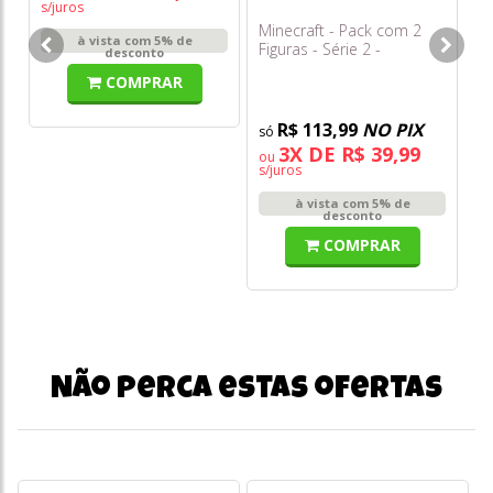
s/juros
Minecraft - Pack com 2
Ur
à vista com 5% de
Figuras - Série 2 -
Ch
desconto
Multikids
(a
COMPRAR
R$ 113,99
NO PIX
3X DE R$ 39,99
ou
s/juros
à vista com 5% de
desconto
COMPRAR
Não perca estas ofertas