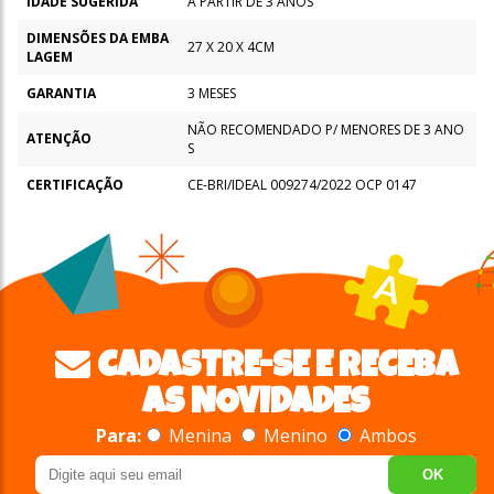
IDADE SUGERIDA
A PARTIR DE 3 ANOS
DIMENSÕES DA EMBA
27 X 20 X 4CM
LAGEM
GARANTIA
3 MESES
NÃO RECOMENDADO P/ MENORES DE 3 ANO
ATENÇÃO
S
CERTIFICAÇÃO
CE-BRI/IDEAL 009274/2022 OCP 0147
CADASTRE-SE E RECEBA
AS NOVIDADES
Para:
Menina
Menino
Ambos
OK