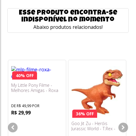
Esse produto encontra-se
indisponível no momento
Abaixo produtos relacionados!
40% OFF
Mó
Z
My Little Pony Filme -
Melhores Amigas - Roxa
DE
R
DE R$ 49,99 POR
R$ 29,99
o
36% OFF
s/
Goo Jit Zu - Heróis
Jurassic World - T.Rex -
Sunny