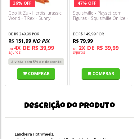
36% OFF
47% OFF
Goo Jit Zu - Heróis Jurassic
Squishville - Playset com
World - T.Rex - Sunny
Figuras - Squishville On Ice -
Sunny
DE R$ 249,99 POR
DE R$ 149,99 POR
R$ 151,99
NO PIX
R$ 79,99
4X DE R$ 39,99
2X DE R$ 39,99
ou
ou
s/juros
s/juros
à vista com 5% de desconto
COMPRAR
COMPRAR
Descrição do produto
Lancheira Hot Wheels.