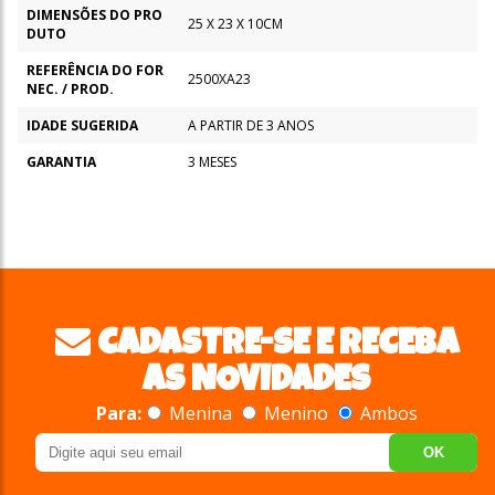
DIMENSÕES DO PRO
25 X 23 X 10CM
DUTO
REFERÊNCIA DO FOR
2500XA23
NEC. / PROD.
IDADE SUGERIDA
A PARTIR DE 3 ANOS
GARANTIA
3 MESES
CADASTRE-SE E RECEBA
AS NOVIDADES
Para:
Menina
Menino
Ambos
OK