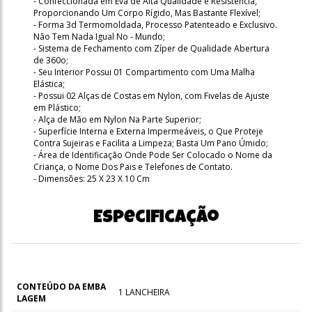
- Confeccionada em Eva de Alta Qualidade e Resistência,
Proporcionando Um Corpo Rígido, Mas Bastante Flexível;
- Forma 3d Termomoldada, Processo Patenteado e Exclusivo.
Não Tem Nada Igual No - Mundo;
- Sistema de Fechamento com Zíper de Qualidade Abertura
de 360o;
- Seu Interior Possui 01 Compartimento com Uma Malha
Elástica;
- Possui 02 Alças de Costas em Nylon, com Fivelas de Ajuste
em Plástico;
- Alça de Mão em Nylon Na Parte Superior;
- Superfície Interna e Externa Impermeáveis, o Que Proteje
Contra Sujeiras e Facilita a Limpeza; Basta Um Pano Úmido;
- Área de Identificação Onde Pode Ser Colocado o Nome da
Criança, o Nome Dos Pais e Telefones de Contato.
- Dimensões: 25 X 23 X 10 Cm
Especificação
CONTEÚDO DA EMBA
1 LANCHEIRA
LAGEM