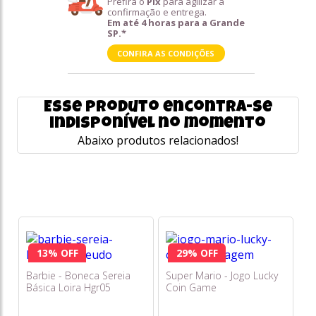
Prefira o
Pix
para agilizar a
confirmação e entrega.
Em até 4 horas para a Grande
SP.*
CONFIRA AS CONDIÇÕES
Esse produto encontra-se
indisponível no momento
Abaixo produtos relacionados!
13% OFF
29% OFF
Ki
Jo
Barbie - Boneca Sereia
Super Mario - Jogo Lucky
Az
Básica Loira Hgr05
Coin Game
DE