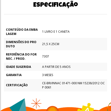
Especificação
CONTEÚDO DA EMBA
1 LIVRO E 1 CANETA
LAGEM
DIMENSÕES DO PRO
21,5 X 25CM
DUTO
REFERÊNCIA DO FOR
7307
NEC. / PROD.
IDADE SUGERIDA
A PARTIR DE 5 ANOS
GARANTIA
3 MESES
CE-BRI/INNAC 01471-000 NM 15238/2012 OC
CERTIFICAÇÃO
P 0061