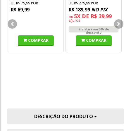
R
DE R$ 79,99 POR
DE R$ 279,99 POR
R$ 69,99
R$ 189,99
NO PIX
5X DE R$ 39,99
ou
s/juros
à vista com 5% de
desconto
COMPRAR
COMPRAR
DESCRIÇÃO DO PRODUTO