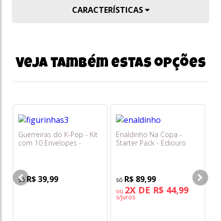
CARACTERÍSTICAS
Veja também estas opções
Guerreiras do K-Pop - Kit
Enaldinho Na Copa -
Li
com 10 Envelopes -
Starter Pack - Ediouro
O
Ediouro
R$ 39,99
R$ 89,99
2X DE R$ 44,99
ou
o
s/juros
s/