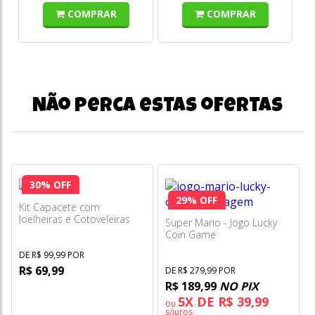
COMPRAR
COMPRAR
Não perca estas ofertas
30% OFF
29% OFF
Kit Capacete com
Joelheiras e Cotoveleiras
Super Mario - Jogo Lucky
Azul Estampado - Fenix
Coin Game
DE R$ 99,99 POR
R$ 69,99
DE R$ 279,99 POR
R$ 189,99
NO PIX
5X DE R$ 39,99
ou
s/juros