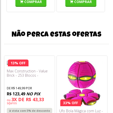
COMPRAR
COMPRAR
Não perca estas ofertas
13% OFF
Max Construction - Value
Brick - 253 Blocos -
Candide
DE R$ 149,99 POR
R$ 123,49
NO PIX
3X DE R$ 43,33
ou
33% OFF
s/juros
Ufo Bola Mágica com Luz -
à vista com 5% de desconto