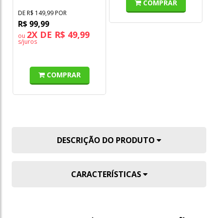
COMPRAR
DE R$ 149,99 POR
DE
R$ 99,99
R
2X DE R$ 49,99
ou
o
s/juros
s/
COMPRAR
DESCRIÇÃO DO PRODUTO
CARACTERÍSTICAS