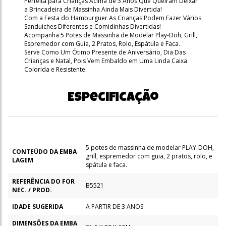
Perfeita para Crianças Acima de 3 Anos Que Queiram Deixar
a Brincadeira de Massinha Ainda Mais Divertida!
Com a Festa do Hamburguer As Crianças Podem Fazer Vários
Sanduiches Diferentes e Comidinhas Divertidas!
Acompanha 5 Potes de Massinha de Modelar Play-Doh, Grill,
Espremedor com Guia, 2 Pratos, Rolo, Espátula e Faca.
Serve Como Um Ótimo Presente de Aniversário, Dia Das
Crianças e Natal, Pois Vem Embaldo em Uma Linda Caixa
Colorida e Resistente.
Especificação
5 potes de massinha de modelar PLAY-DOH,
CONTEÚDO DA EMBA
grill, espremedor com guia, 2 pratos, rolo, e
LAGEM
spátula e faca.
REFERÊNCIA DO FOR
B5521
NEC. / PROD.
IDADE SUGERIDA
A PARTIR DE 3 ANOS
DIMENSÕES DA EMBA