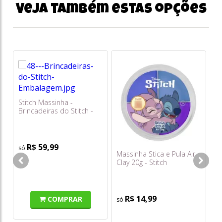
Veja também estas opções
To
Ma
Stitch Massinha -
Brincadeiras do Stitch -
Cotiplás
R$ 59,99
Massinha Stica e Pula Air
Clay 20g - Stitch
R$ 14,99
COMPRAR