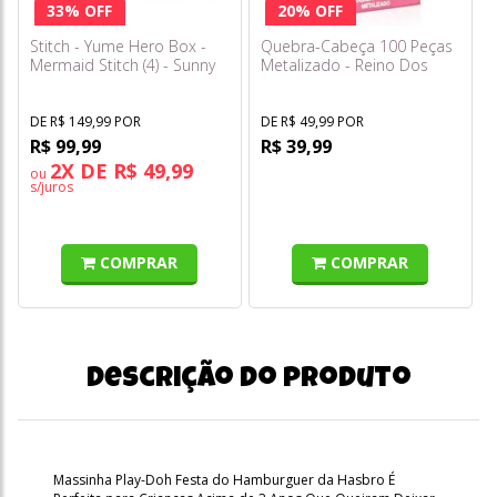
33% OFF
20% OFF
Stitch - Yume Hero Box -
Quebra-Cabeça 100 Peças
Mermaid Stitch (4) - Sunny
Metalizado - Reino Dos
Unicórnios - Toyster
DE R$ 149,99 POR
DE R$ 49,99 POR
R$ 99,99
R$ 39,99
2X DE R$ 49,99
ou
s/juros
COMPRAR
COMPRAR
Descrição do produto
Massinha Play-Doh Festa do Hamburguer da Hasbro É