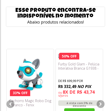
Esse produto encontra-se
indisponível no momento
Abaixo produtos relacionados!
50% OFF
Furby Gold Glam - Pelúcia
Interativa Branca G1938 -
Hasbro
DE R$ 699,99 POR
R$ 332,49
NO PIX
8X DE R$ 43,74
ou
33% OFF
s/juros
Cachorro Magic Robo Dog
Ba
à vista com 5% de
- Branco - Fenix
Bo
desconto
Ac