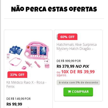
Não perca estas ofertas
60% OFF
Hatchimals Alive Surpresa
Mystery Hatch Dragão -
Sunny
DE R$ 999,99 POR
R$ 379,99
NO PIX
10X DE R$ 39,99
ou
33% OFF
s/juros
Kit Médico Raio X - Rosa -
à vista com 5% de desconto
Fenix
COMPRAR
DE R$ 149,99 POR
R$ 99,99