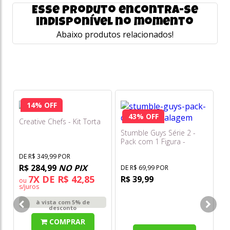
Esse produto encontra-se
indisponível no momento
Abaixo produtos relacionados!
14% OFF
43% OFF
Creative Chefs - Kit Torta
Ho
M
Stumble Guys Série 2 -
Pack com 1 Figura -
Stabbby Kate - Multikids
DE R$ 349,99 POR
DE
R$ 284,99
NO PIX
R
DE R$ 69,99 POR
7X DE R$ 42,85
R$ 39,99
ou
o
s/juros
s/
à vista com 5% de
desconto
COMPRAR