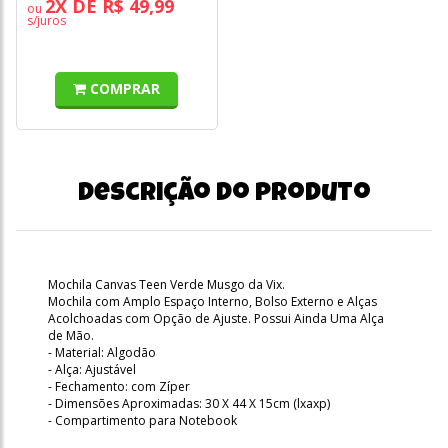
2X DE R$ 49,99
ou
s/juros
COMPRAR
Descrição do produto
Mochila Canvas Teen Verde Musgo da Vix.
Mochila com Amplo Espaço Interno, Bolso Externo e Alças
Acolchoadas com Opção de Ajuste. Possui Ainda Uma Alça
de Mão.
- Material: Algodão
- Alça: Ajustável
- Fechamento: com Zíper
- Dimensões Aproximadas: 30 X 44 X 15cm (lxaxp)
- Compartimento para Notebook