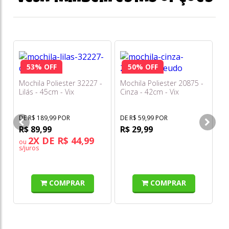
53% OFF
50% OFF
Mochila Poliester 32227 -
Mochila Poliester 20875 -
Mo
Lilás - 45cm - Vix
Cinza - 42cm - Vix
Xe
DE R$ 189,99 POR
DE R$ 59,99 POR
DE
R$ 89,99
R$ 29,99
R
2X DE R$ 44,99
ou
o
s/juros
s/
COMPRAR
COMPRAR