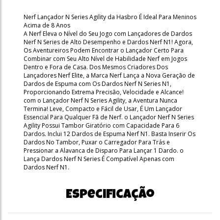
Nerf Lançador N Series Agility da Hasbro É Ideal Para Meninos
Acima de 8 Anos
A Nerf Eleva o Nível do Seu Jogo com Lançadores de Dardos
Nerf N Series de Alto Desempenho e Dardos Nerf N1! Agora,
Os Aventureiros Podem Encontrar o Lançador Certo Para
Combinar com Seu Alto Nível de Habilidade Nerf em Jogos
Dentro e Fora de Casa. Dos Mesmos Criadores Dos
Lançadores Nerf Elite, a Marca Nerf Lança a Nova Geração de
Dardos de Espuma com Os Dardos Nerf N Series N1,
Proporcionando Extrema Precisão, Velocidade e Alcance!
com o Lançador Nerf N Series Agility, a Aventura Nunca
Termina! Leve, Compacto e Fácil de Usar, É Um Lançador
Essencial Para Qualquer Fã de Nerf. o Lançador Nerf N Series
Agility Possui Tambor Giratório com Capacidade Para 6
Dardos. Inclui 12 Dardos de Espuma Nerf N1. Basta Inserir Os
Dardos No Tambor, Puxar o Carregador Para Trás e
Pressionar a Alavanca de Disparo Para Lançar 1 Dardo. o
Lança Dardos Nerf N Series É Compatível Apenas com
Dardos Nerf N1.
Especificação