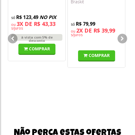
Braskit
Mu
R$ 123,49
NO PIX
3X DE R$ 43,33
R$ 79,99
ou
s/juros
2X DE R$ 39,99
ou
o
s/juros
s/
à vista com 5% de
desconto
COMPRAR
COMPRAR
Não perca estas ofertas