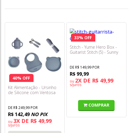
33% OFF
Stitch - Yume Hero Box -
Guitarist Stitch (5) - Sunny
DE R$ 149,99 POR
R$ 99,99
40% OFF
2X DE R$ 49,99
ou
s/juros
Kit Alimentação - Ursinho
de Silicone com Ventosa
com 7 Peças - Cinza -
Freso Baby
COMPRAR
DE R$ 249,99 POR
R$ 142,49
NO PIX
3X DE R$ 49,99
ou
s/juros