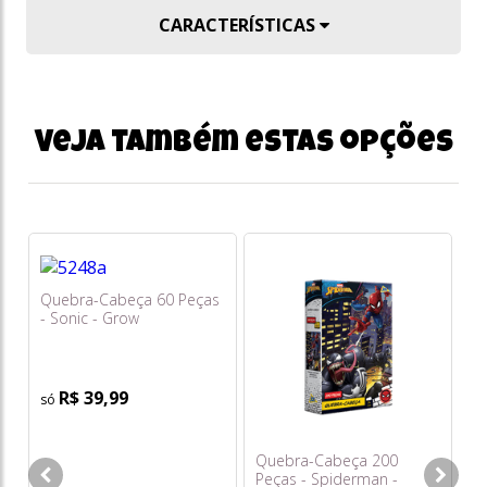
CARACTERÍSTICAS
Veja também estas opções
Quebra-Cabeça 60 Peças
- Sonic - Grow
R$ 39,99
Quebra-Cabeça 200
Q
Peças - Spiderman -
12