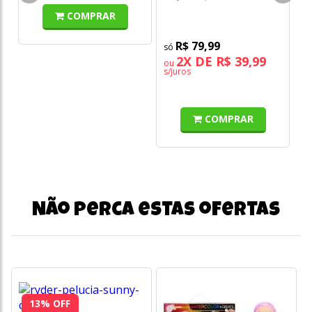
Toyster
To
COMPRAR
R$ 79,99
2X DE R$ 39,99
ou
o
s/juros
s/
COMPRAR
Não perca estas ofertas
13% OFF