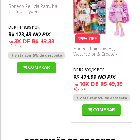
Boneco Pelúcia Patrulha
Canina - Ryder
DE R$ 149,99 POR
R$ 123,49
NO PIX
29% OFF
3X DE R$ 43,33
ou
s/juros
Boneca Rainbow High
Watercolor & Create -
à vista com 5% de desconto
Purple Eyes (olhos Roxos)
COMPRAR
DE R$ 699,99 POR
R$ 474,99
NO PIX
10X DE R$ 49,99
ou
s/juros
à vista com 5% de desconto
COMPRAR