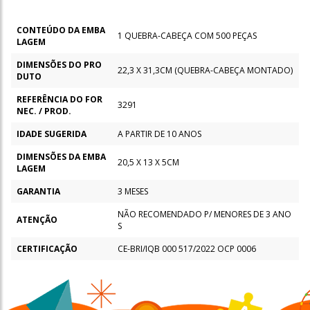
CONTEÚDO DA EMBA
1 QUEBRA-CABEÇA COM 500 PEÇAS
LAGEM
DIMENSÕES DO PRO
22,3 X 31,3CM (QUEBRA-CABEÇA MONTADO)
DUTO
REFERÊNCIA DO FOR
3291
NEC. / PROD.
IDADE SUGERIDA
A PARTIR DE 10 ANOS
DIMENSÕES DA EMBA
20,5 X 13 X 5CM
LAGEM
GARANTIA
3 MESES
NÃO RECOMENDADO P/ MENORES DE 3 ANO
ATENÇÃO
S
CERTIFICAÇÃO
CE-BRI/IQB 000 517/2022 OCP 0006