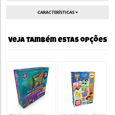
CARACTERÍSTICAS
Veja também estas opções
Po
Me
49
o
s/