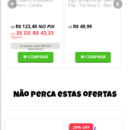
Jogo Banco Imobiliário
Jogo da Memória - Memo
Express - Estrela
Play - Toy Story 5 - Elka
R$ 123,49
NO PIX
R$ 49,99
3X DE R$ 43,33
ou
s/juros
à vista com 5% de
desconto
COMPRAR
COMPRAR
Não perca estas ofertas
29% OFF