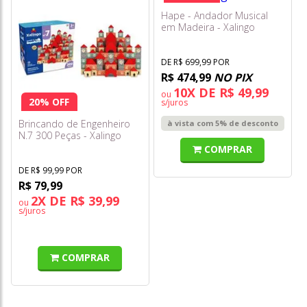
Hape - Andador Musical
em Madeira - Xalingo
DE R$ 699,99 POR
R$ 474,99
NO PIX
10X DE R$ 49,99
ou
20% OFF
s/juros
Brincando de Engenheiro
à vista com 5% de desconto
N.7 300 Peças - Xalingo
COMPRAR
DE R$ 99,99 POR
R$ 79,99
2X DE R$ 39,99
ou
s/juros
COMPRAR