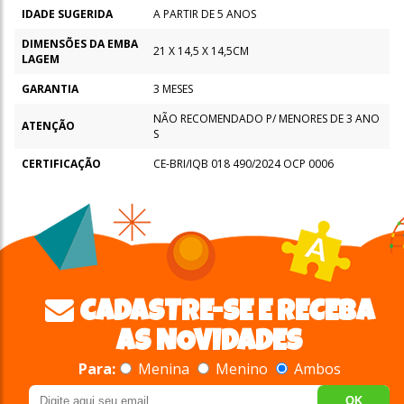
IDADE SUGERIDA
A PARTIR DE 5 ANOS
DIMENSÕES DA EMBA
21 X 14,5 X 14,5CM
LAGEM
GARANTIA
3 MESES
NÃO RECOMENDADO P/ MENORES DE 3 ANO
ATENÇÃO
S
CERTIFICAÇÃO
CE-BRI/IQB 018 490/2024 OCP 0006
CADASTRE-SE E RECEBA
AS NOVIDADES
Para:
Menina
Menino
Ambos
OK